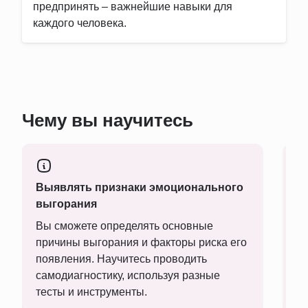
предпринять – важнейшие навыки для
каждого человека.
Чему вы научитесь
Выявлять признаки эмоционального
У
выгорания
с
Вы сможете определять основные
В
причины выгорания и факторы риска его
п
появления. Научитесь проводить
Ра
самодиагностику, используя разные
о
тесты и инструменты.
о