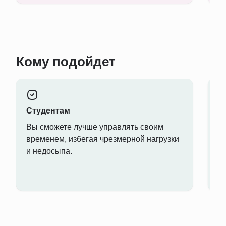
Кому подойдет
Студентам
В
Вы сможете лучше управлять своим
О
временем, избегая чрезмерной нагрузки
в
и недосыпа.
пр
с