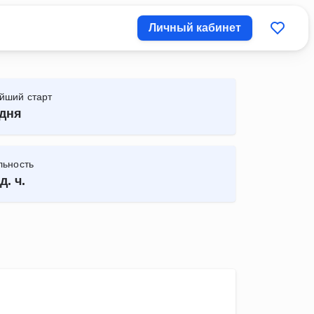
Личный кабинет
йший старт
дня
льность
д. ч.