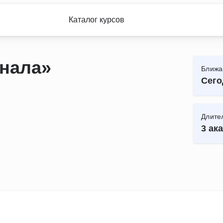
Каталог курсов
нала»
Ближа
Сего
Длите
3 ака