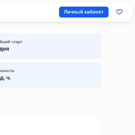
Личный кабинет
йший старт
дня
льность
д. ч.