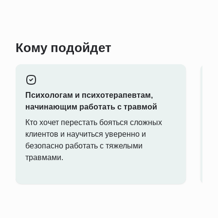
Кому подойдет
Психологам и психотерапевтам,
К
начинающим работать с травмой
с
Кто хочет перестать бояться сложных
К
клиентов и научиться уверенно и
лю
безопасно работать с тяжелыми
ч
травмами.
с
н