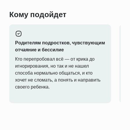
Кому подойдет
Родителям подростков, чувствующим
П
отчаяние и бессилие
п
Кто перепробовал всё — от крика до
К
игнорирования, но так и не нашел
гр
способа нормально общаться, и кто
п
хочет не сломать, а понять и направить
о
своего ребенка.
п
у