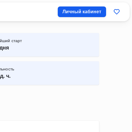
Личный кабинет
йший старт
дня
льность
д. ч.